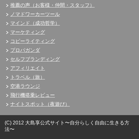
推薦の声（お客様・仲間・スタッフ）
ノマドワーカーツール
マインド（成功哲学）
マーケティング
コピーライティング
プロパガンダ
セルフブランディング
アフィリエイト
トラベル（旅）
空港ラウンジ
飛行機搭乗レビュー
ナイトスポット（夜遊び）
(C) 2012 大島享公式サイト〜自分らしく自由に生きる方
法〜