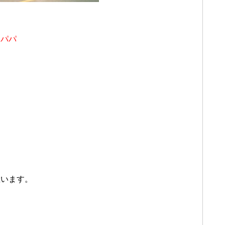
由パパ
。
思います。