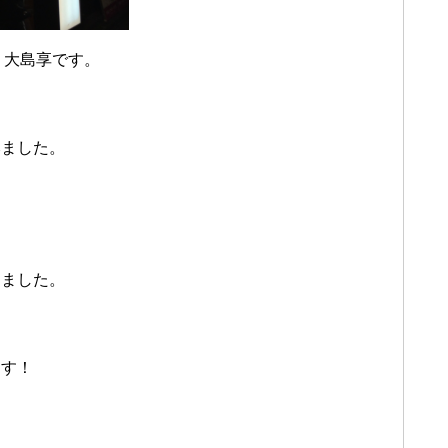
、大島享です。
みました。
きました。
ます！