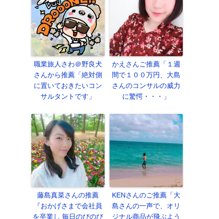
職業旅人さわ＠野良犬
かえさんご推薦「１週
さんから推薦「絶対側
間で１００万円、大島
に置いておきたいコン
さんのコンサルの威力
サルタントです」
に驚愕・・・」
藤島真菜さんの推薦
KENさんのご推薦「大
『おかげさまで会社員
島さんの一声で、オリ
を卒業し 毎日のびのび
ジナル商品が飛ぶよう