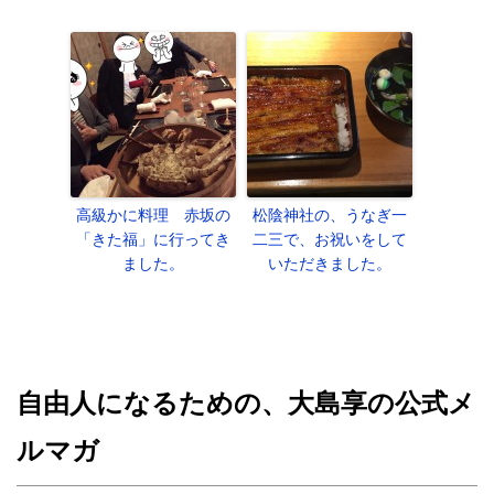
高級かに料理 赤坂の
松陰神社の、うなぎ一
「きた福」に行ってき
二三で、お祝いをして
ました。
いただきました。
自由人になるための、大島享の公式メ
ルマガ