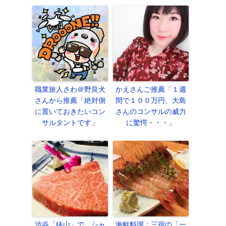
職業旅人さわ＠野良犬
かえさんご推薦「１週
さんから推薦「絶対側
間で１００万円、大島
に置いておきたいコン
さんのコンサルの威力
サルタントです」
に驚愕・・・」
渋谷「鉢山」で、シャ
海鮮料理：三宿の「一