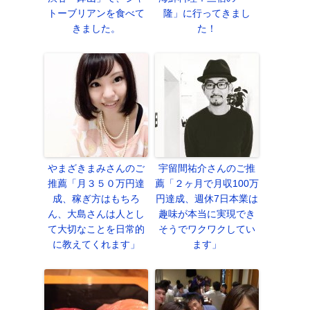
トーブリアンを食べて
隆」に行ってきまし
きました。
た！
やまざきまみさんのご
宇留間祐介さんのご推
推薦「月３５０万円達
薦「２ヶ月で月収100万
成、稼ぎ方はもちろ
円達成、週休7日本業は
ん、大島さんは人とし
趣味が本当に実現でき
て大切なことを日常的
そうでワクワクしてい
に教えてくれます」
ます」