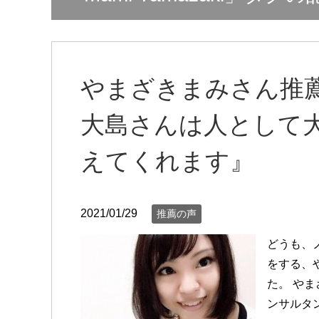
やまざきまみさん推
大島さんは人として
えてくれます』
2021/01/29
推薦の声
どうも、
をする、
た。 や
ンサルタン