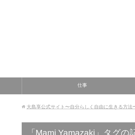
仕事
大島享公式サイト〜自分らしく自由に生きる方法
「Mami Yamazaki」タグ