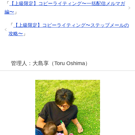
「
【上級限定】コピーライティング〜一括配信メルマガ
編〜
」
「
【上級限定】コピーライティング〜ステップメールの
攻略〜
」
管理人：大島享（Toru Oshima）