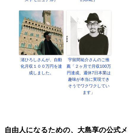
渚ひろしさんが、自動
宇留間祐介さんのご推
化月収１００万円を達
薦「２ヶ月で月収100万
成しました。
円達成、週休7日本業は
趣味が本当に実現でき
そうでワクワクしてい
ます」
自由人になるための、大島享の公式メ