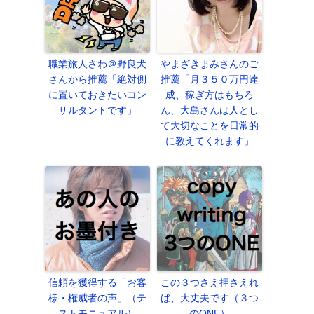
職業旅人さわ＠野良犬
やまざきまみさんのご
さんから推薦「絶対側
推薦「月３５０万円達
に置いておきたいコン
成、稼ぎ方はもちろ
サルタントです」
ん、大島さんは人とし
て大切なことを日常的
に教えてくれます」
信頼を獲得する「お客
この３つさえ押さえれ
様・権威者の声」（テ
ば、大丈夫です（３つ
ストモニュアル）
のONE）