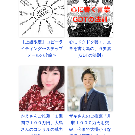
【上級限定】コピーラ
心にドクドク響く、文
イティング〜ステップ
章を書く為の、９要素
メールの攻略〜
（GDTの法則）
かえさんご推薦「１週
ザキさんのご推薦「月
間で１００万円、大島
収１０００万円を突
さんのコンサルの威力
破、今まで大掛かりな