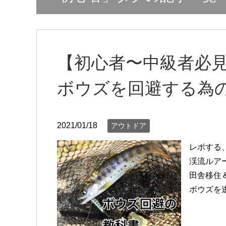
【初心者〜中級者必
ボウズを回避する為
2021/01/18
アウトドア
レポする
渓流ルア
田舎移住
ボウズを逃