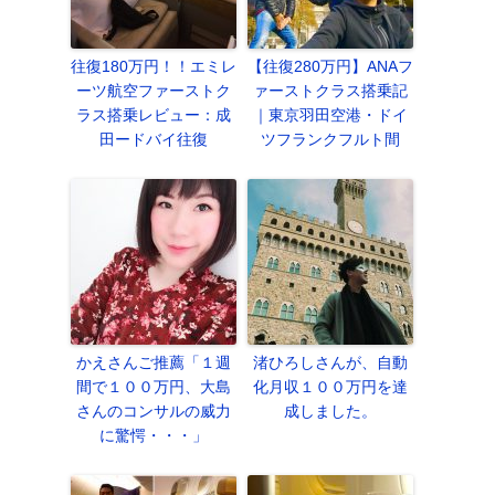
往復180万円！！エミレ
【往復280万円】ANAフ
ーツ航空ファーストク
ァーストクラス搭乗記
ラス搭乗レビュー：成
｜東京羽田空港・ドイ
田ードバイ往復
ツフランクフルト間
かえさんご推薦「１週
渚ひろしさんが、自動
間で１００万円、大島
化月収１００万円を達
さんのコンサルの威力
成しました。
に驚愕・・・」