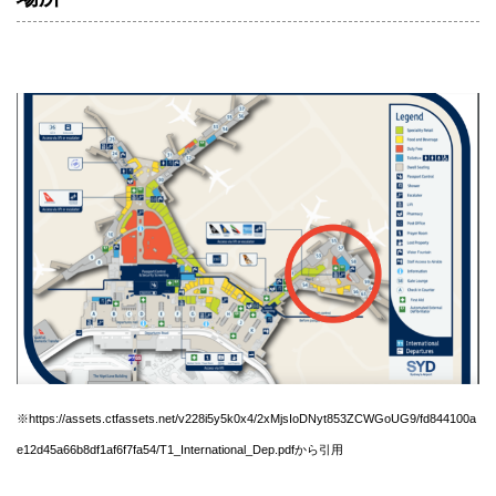
※https://assets.ctfassets.net/v228i5y5k0x4/2xMjsIoDNyt853ZCWGoUG9/fd844100a
e12d45a66b8df1af6f7fa54/T1_International_Dep.pdfから引用